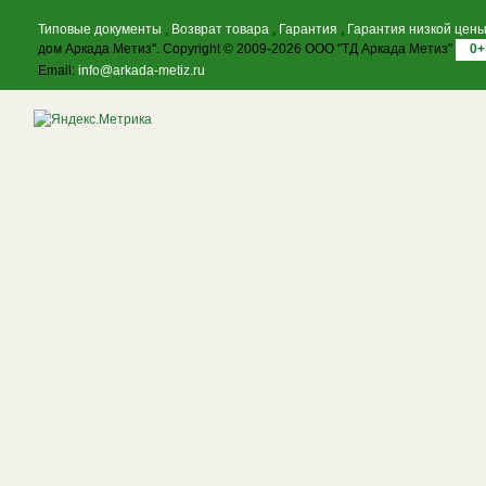
Типовые документы
,
Возврат товара
,
Гарантия
,
Гарантия низкой цен
дом Аркада Метиз". Copyright © 2009-2026 ООО "ТД Аркада Метиз"
0+
Email:
info@arkada-metiz.ru