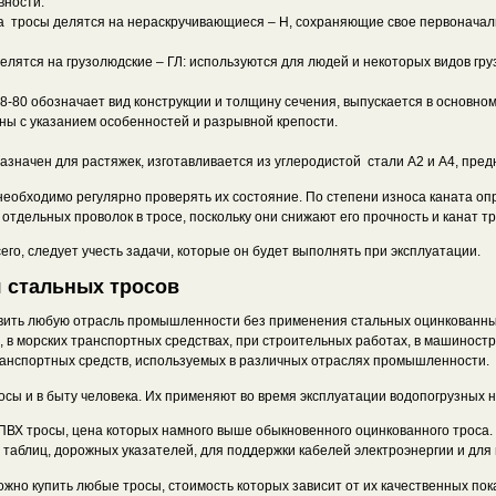
вности.
а тросы делятся на нераскручивающиеся – Н, сохраняющие свое первоначал
лятся на грузолюдские – ГЛ: используются для людей и некоторых видов гру
-80 обозначает вид конструкции и толщину сечения, выпускается в основном
ы с указанием особенностей и разрывной крепости.
азначен для растяжек, изготавливается из углеродистой стали А2 и А4, пред
необходимо регулярно проверять их состояние. По степени износа каната оп
отдельных проволок в тросе, поскольку они снижают его прочность и канат т
его, следует учесть задачи, которые он будет выполнять при эксплуатации.
 стальных тросов
вить любую отрасль промышленности без применения стальных оцинкованны
 в морских транспортных средствах, при строительных работах, в машиност
анспортных средств, используемых в различных отраслях промышленности.
сы и в быту человека. Их применяют во время эксплуатации водопогрузных 
ВХ тросы, цена которых намного выше обыкновенного оцинкованного троса.
аблиц, дорожных указателей, для поддержки кабелей электроэнергии и для 
жно купить любые тросы, стоимость которых зависит от их качественных по