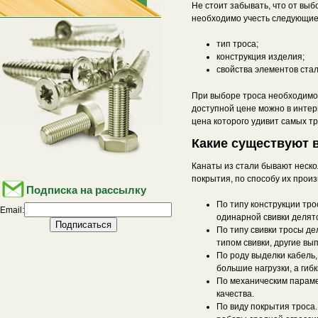
Не стоит забывать, что от вы
необходимо учесть следующие
тип троса;
конструкция изделия;
свойства элементов стал
При выборе троса необходимо у
доступной цене можно в интер
цена которого удивит самых т
Какие существуют 
Канаты из стали бывают нескол
покрытия, по способу их произ
Подписка на рассылку
По типу конструкции тр
Email:
одинарной свивки делят
По типу свивки тросы д
типом свивки, другие вы
По роду выделки кабель,
большие нагрузки, а гиб
По механическим парамет
качества.
По виду покрытия троса.