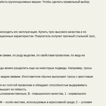
 работа грузоподъемных машин. Чтобы сделать правильный выбор,
сходить его эксплуатация. Купить трос высокого качества и по
ационных характеристик. Покупатель получит прочный стальной трос,
свивки, по роду выделки, по свойствам проволоки, по виду ее
виды можно разделить еще на некоторые подвиды. Например, тросы
м видом свивики. Изготовители обычно выпускают тросы с крестовым
тся из толстой проволоки и обладают способностью выдерживать
вышает их гибкость.
сококачественные, В - повышенного качества, 1 - нормального
 – особо жесткие, используемые в агрессивной среде; С – условия