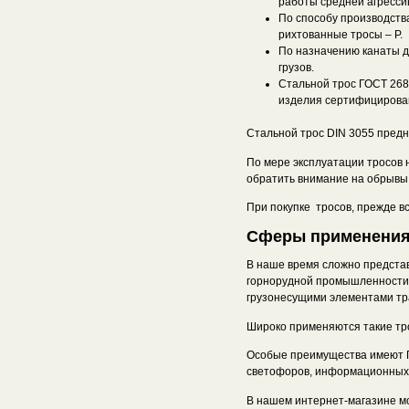
работы средней агресси
По способу производств
рихтованные тросы – Р.
По назначению канаты де
грузов.
Стальной трос ГОСТ 2688
изделия сертифицирован
Стальной трос DIN 3055 предн
По мере эксплуатации тросов 
обратить внимание на обрывы 
При покупке тросов, прежде вс
Сферы применения
В наше время сложно предста
горнорудной промышленности,
грузонесущими элементами тр
Широко применяются такие тро
Особые преимущества имеют П
светофоров, информационных т
В нашем интернет-магазине мо