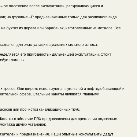
ьное положение после эксплуатации; раскручивающиеся и
зов; на грузовые –Г: предназначенные только для различного вида
 на бухтах из дерева или барабанах, изготовленных из металла. Все
назначен для эксплуатации в условиях сильного износа.
ределяется его пригодность к дальнейшей эксплуатации. Стоит
ребует замены.
х тросов. Они широко используются в угольной и нефтедобывающей и
роительной сфере. Стальные канаты являются главными
насосов или прочистки канализационных труб.
 Канаты в оболочке ПВХ предназначены для крепления подвесных
монтажа других установок.
казателей и предназначения. Наши опытные консультанты дадут