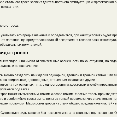
бора стального троса зависит длительность его эксплуатации и эффективная
 показатели:
ьного троса.
читывать его предназначение и определиться, при каких условиях будет прои
нет магазине, где представлен полный ассортимент товаров разных эксплуат
ребовательных покупателей.
виды тросов
ьких видов. Они имеют отличительные особенности по конструкции, по видам 
водства и по назначению:
осы можно разделить на изделия одинарной, двойной и тройной свивки. Эти 
ся на спиральные, однопрядные, с точечным касанием и другие.
елятся на три основных типа: с односторонним, крестовым и комбинированны
пускаются под заказ.
 трос может быть жестким, гибким и особо гибким. Жесткие тросы производя
кие и особо гибкие тросы выполнены из тонкой проволоки, что значительно по
рам проволоки. Маркировки тросов из стали общего предназначения: ВК - вы
 Существуют виды канатов без покрытия и канаты стальные оцинкованные: ОЖ