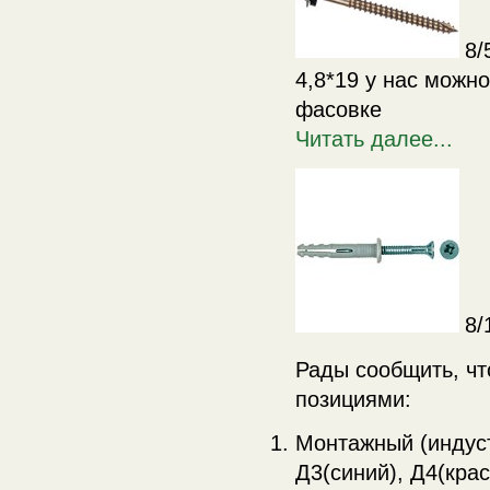
8/
4,8*19 у нас можн
фасовке
Читать далее...
8/
Рады сообщить, ч
позициями:
Монтажный (индуст
Д3(синий), Д4(кра