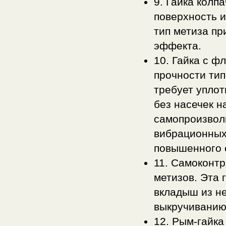
9. Гайка колп
поверхность и
тип метиза п
эффекта.
10. Гайка с 
прочности тип
требует упло
без насечек н
самопроизвол
вибрационных 
повышенного 
11. Самоконтр
метизов. Эта 
вкладыш из н
выкручиванию
12. Рым-гайка