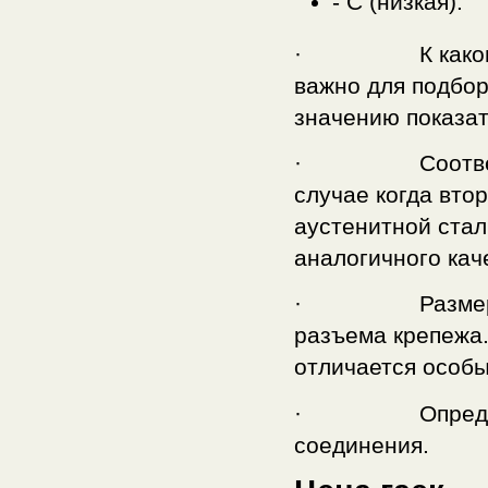
- С (низкая).
· К какому кла
важно для подбор
значению показате
· Соответствие
случае когда вто
аустенитной стали
аналогичного кач
· Размеры гай
разъема крепежа.
отличается особ
· Определите 
соединения.