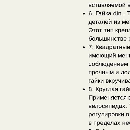
вставляемой в
6. Гайка din 
деталей из ме
Этот тип креп
большинстве с
7. Квадратные
имеющий мень
соблюдением т
прочным и до
гайки вкручив
8. Круглая га
Применяется в
велосипедах. 
регулировки 
в пределах не