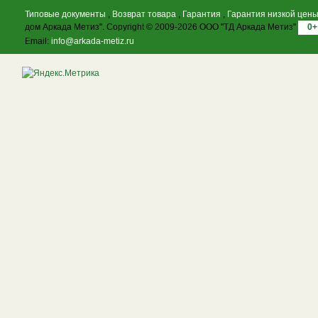
Типовые документы
,
Возврат товара
,
Гарантия
,
Гарантия низкой цен
дом Аркада Метиз". Copyright © 2009-2026 ООО "ТД Аркада Метиз"
0+
Email:
info@arkada-metiz.ru