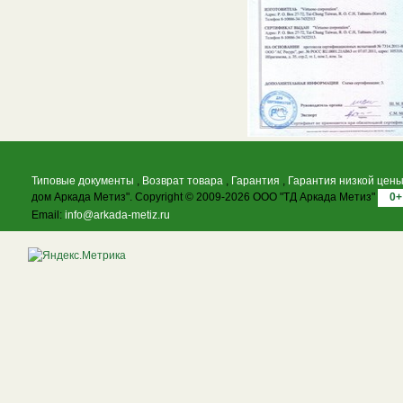
Типовые документы
,
Возврат товара
,
Гарантия
,
Гарантия низкой цен
дом Аркада Метиз". Copyright © 2009-2026 ООО "ТД Аркада Метиз"
0+
Email:
info@arkada-metiz.ru