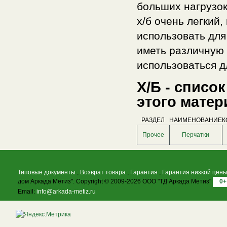
больших нагрузок
х/б очень легкий
использовать для
иметь различную 
использоваться д
Х/Б - списо
этого матер
РАЗДЕЛ
НАИМЕНОВАНИЕ
К
Прочее
Перчатки
Типовые документы
,
Возврат товара
,
Гарантия
,
Гарантия низкой цен
дом Аркада Метиз". Copyright © 2009-2026 ООО "ТД Аркада Метиз"
0+
Email:
info@arkada-metiz.ru