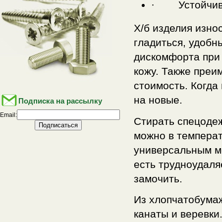
· Устойчивос
Х/б изделия изно
гладиться, удобн
дискомфорта при 
кожу. Также преи
стоимость. Когда
на новые.
Подписка на рассылку
Email:
Стирать спецодеж
можно в температ
универсальным м
есть трудноудаля
замочить.
Из хлопчатобумаж
канаты и веревки