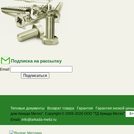
Подписка на рассылку
Email:
Типовые документы
,
Возврат товара
,
Гарантия
,
Гарантия низкой цен
дом Аркада Метиз". Copyright © 2009-2026 ООО "ТД Аркада Метиз"
0+
Email:
info@arkada-metiz.ru