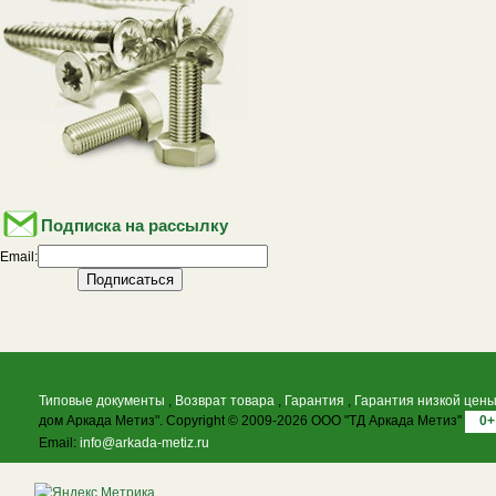
Подписка на рассылку
Email:
Типовые документы
,
Возврат товара
,
Гарантия
,
Гарантия низкой цен
дом Аркада Метиз". Copyright © 2009-2026 ООО "ТД Аркада Метиз"
0+
Email:
info@arkada-metiz.ru