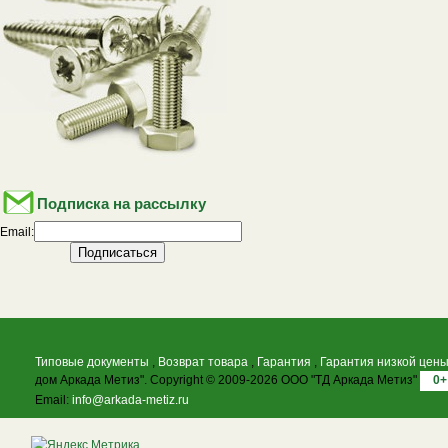
Подписка на рассылку
Email:
Типовые документы
,
Возврат товара
,
Гарантия
,
Гарантия низкой цен
дом Аркада Метиз". Copyright © 2009-2026 ООО "ТД Аркада Метиз"
0+
Email:
info@arkada-metiz.ru