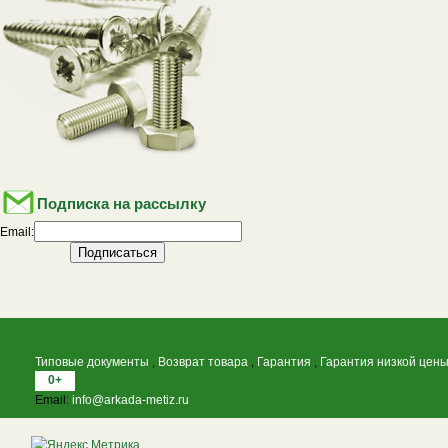
Подписка на рассылку
Email:
Типовые документы
,
Возврат товара
,
Гарантия
,
Гарантия низкой цен
0+
Email:
info@arkada-metiz.ru