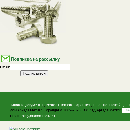
Подписка на рассылку
Email:
Типовые документы
,
Возврат товара
,
Гарантия
,
Гарантия низкой цен
дом Аркада Метиз". Copyright © 2009-2026 ООО "ТД Аркада Метиз"
0+
Email:
info@arkada-metiz.ru