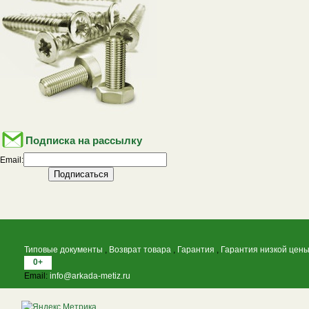
Подписка на рассылку
Email:
Типовые документы
,
Возврат товара
,
Гарантия
,
Гарантия низкой цен
0+
Email:
info@arkada-metiz.ru