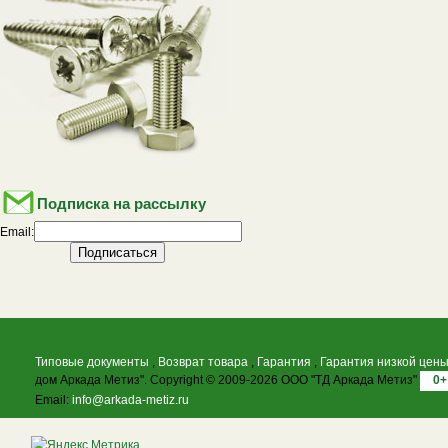
Подписка на рассылку
Email:
Типовые документы
,
Возврат товара
,
Гарантия
,
Гарантия низкой цен
дом Аркада Метиз". Copyright © 2009-2026 ООО "ТД Аркада Метиз"
0+
Email:
info@arkada-metiz.ru