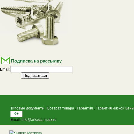
Подписка на рассылку
Email:
Типовые документы
,
Возврат товара
,
Гарантия
,
Гарантия низкой цен
0+
Email:
info@arkada-metiz.ru