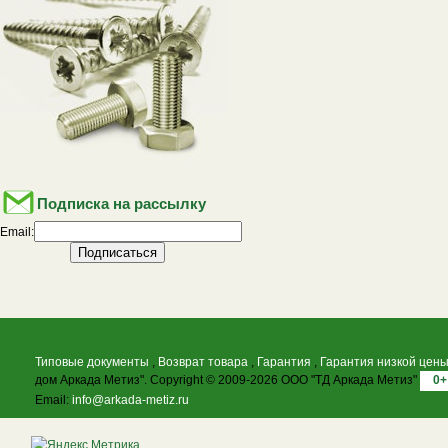
Подписка на рассылку
Email:
Типовые документы
,
Возврат товара
,
Гарантия
,
Гарантия низкой цен
дом Аркада Метиз". Copyright © 2009-2026 ООО "ТД Аркада Метиз"
0+
Email:
info@arkada-metiz.ru