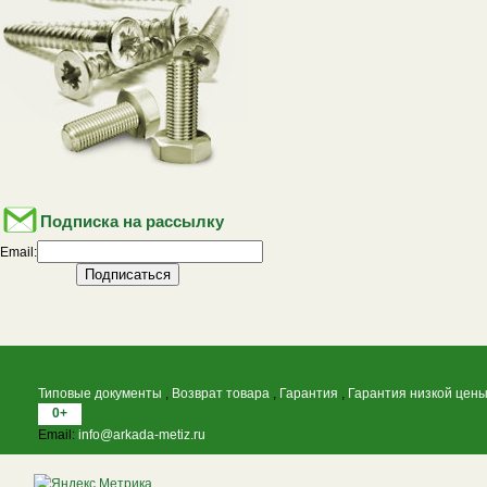
Подписка на рассылку
Email:
Типовые документы
,
Возврат товара
,
Гарантия
,
Гарантия низкой цен
0+
Email:
info@arkada-metiz.ru