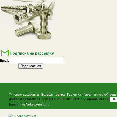
Подписка на рассылку
Email:
Типовые документы
,
Возврат товара
,
Гарантия
,
Гарантия низкой цен
дом Аркада Метиз". Copyright © 2009-2026 ООО "ТД Аркада Метиз"
0+
Email:
info@arkada-metiz.ru