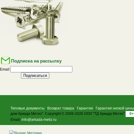
Подписка на рассылку
Email:
Типовые документы
,
Возврат товара
,
Гарантия
,
Гарантия низкой цен
дом Аркада Метиз". Copyright © 2009-2026 ООО "ТД Аркада Метиз"
0+
Email:
info@arkada-metiz.ru