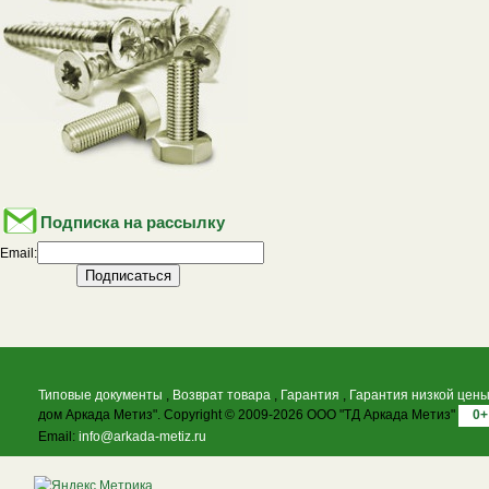
Подписка на рассылку
Email:
Типовые документы
,
Возврат товара
,
Гарантия
,
Гарантия низкой цен
дом Аркада Метиз". Copyright © 2009-2026 ООО "ТД Аркада Метиз"
0+
Email:
info@arkada-metiz.ru