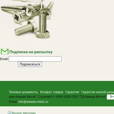
Подписка на рассылку
Email:
Типовые документы
,
Возврат товара
,
Гарантия
,
Гарантия низкой цен
дом Аркада Метиз". Copyright © 2009-2026 ООО "ТД Аркада Метиз"
0+
Email:
info@arkada-metiz.ru