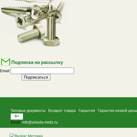
Подписка на рассылку
Email:
Типовые документы
,
Возврат товара
,
Гарантия
,
Гарантия низкой цен
0+
Email:
info@arkada-metiz.ru