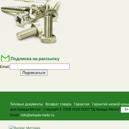
Подписка на рассылку
Email:
Типовые документы
,
Возврат товара
,
Гарантия
,
Гарантия низкой цен
дом Аркада Метиз". Copyright © 2009-2026 ООО "ТД Аркада Метиз"
0+
Email:
info@arkada-metiz.ru