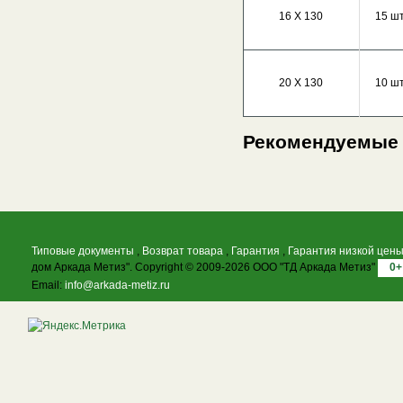
16 Х 130
15 шт
20 Х 130
10 шт
Рекомендуемые
Типовые документы
,
Возврат товара
,
Гарантия
,
Гарантия низкой цен
дом Аркада Метиз". Copyright © 2009-2026 ООО "ТД Аркада Метиз"
0+
Email:
info@arkada-metiz.ru