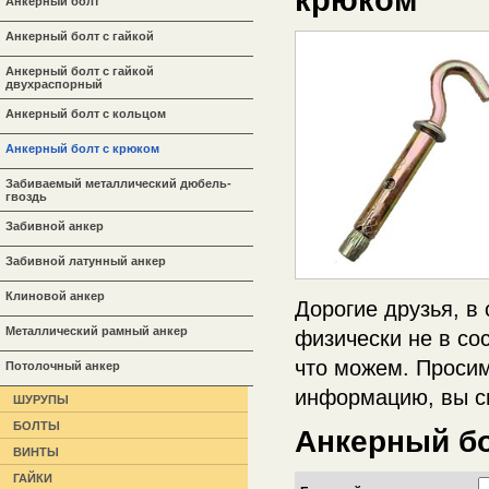
Анкерный болт
Анкерный болт с гайкой
Анкерный болт с гайкой
двухраспорный
Анкерный болт с кольцом
Анкерный болт с крюком
Забиваемый металлический дюбель-
гвоздь
Забивной анкер
Забивной латунный анкер
Клиновой анкер
Дорогие друзья, в
Металлический рамный анкер
физически не в со
что можем. Просим
Потолочный анкер
информацию, вы с
ШУРУПЫ
БОЛТЫ
Анкерный бо
ВИНТЫ
ГАЙКИ