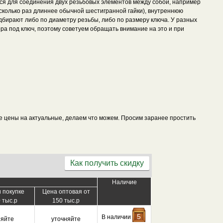
я для соединения двух резьбовых элементов между собой, например
сколько раз длиннее обычной шестигранной гайки), внутреннюю
низкой цены!
дбирают либо по диаметру резьбы, либо по размеру ключа. У разных
ра под ключ, поэтому советуем обращать внимание на это и при
все цены на актуальные, делаем что можем. Просим заранее простить
Как получить скидку
Наличие
 покупке
Цена оптовая от
 тыс.р
150 тыс.р
5
В наличии
няйте
уточняйте