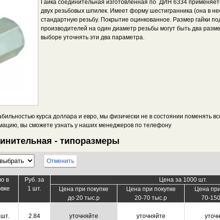
Гайка соединительная изготовленная по ДИН 6334 применяетс
двух резьбовых шпилек. Имеет форму шестигранника (она в не
стандартную резьбу. Покрытие оцинкованное. Размер гайки по
производителей на один диаметр резьбы могут быть два разме
выборе уточнять эти два параметра.
стабильностью курса доллара и евро, мы физически не в состоянии поменять 
мацию, вы сможете узнать у наших менеджеров по телефону
динительная - типоразмеры
Отменить
во в
Руб. за
Цена за 1000 шт.
овке
1 шт.
Цена при покупке
Цена при покупке
Цена при
до 20 тыс.р
20-70 тыс.р
70-150
 шт.
2.84
уточняйте
уточняйте
уточ