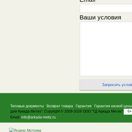
Ваши условия
Типовые документы
,
Возврат товара
,
Гарантия
,
Гарантия низкой цен
дом Аркада Метиз". Copyright © 2009-2026 ООО "ТД Аркада Метиз"
0+
Email:
info@arkada-metiz.ru