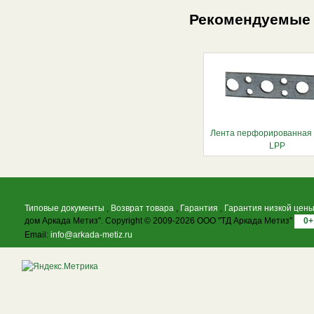
Рекомендуемые
Лента перфорированная
LPP
Типовые документы
,
Возврат товара
,
Гарантия
,
Гарантия низкой цен
дом Аркада Метиз". Copyright © 2009-2026 ООО "ТД Аркада Метиз"
0+
Email:
info@arkada-metiz.ru