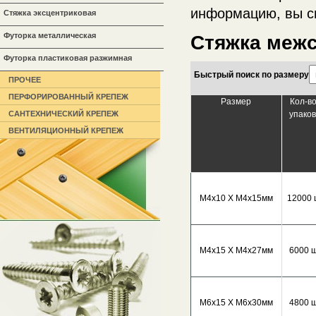
информацию, вы с
Стяжка эксцентриковая
Футорка металлическая
Стяжка межс
Футорка пластиковая разжимная
Быстрый поиск по размеру
ПРОЧЕЕ
ПЕРФОРИРОВАННЫЙ КРЕПЕЖ
Размер
Кол-во
САНТЕХНИЧЕСКИЙ КРЕПЕЖ
упаков
ВЕНТИЛЯЦИОННЫЙ КРЕПЕЖ
М4х10 Х М4х15мм
12000 
М4х15 Х М4х27мм
6000 ш
М6х15 Х М6х30мм
4800 ш