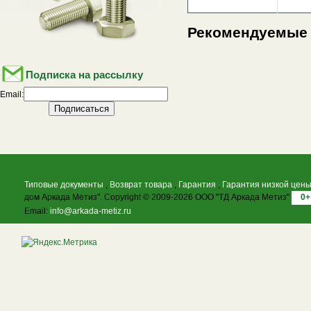
Рекомендуемые
Подписка на рассылку
Email:
Типовые документы
,
Возврат товара
,
Гарантия
,
Гарантия низкой цен
дом Аркада Метиз". Copyright © 2009-2026 ООО "ТД Аркада Метиз"
0+
Email:
info@arkada-metiz.ru