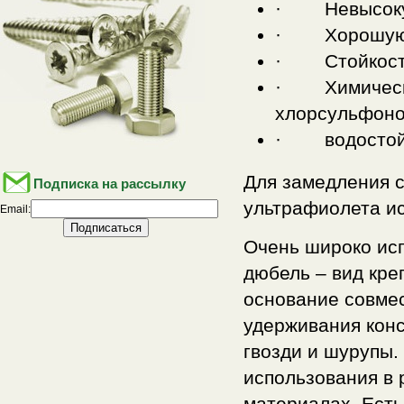
· Невысокую 
· Хорошую тв
· Стойкость
· Химическая
хлорсульфонов
· водостойк
Для замедления 
Подписка на рассылку
ультрафиолета и
Email:
Очень широко исп
дюбель – вид кре
основание совмес
удерживания конс
гвозди и шурупы.
использования в
материалах. Есть