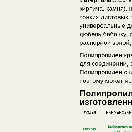
кирпича, камня),
тонких листовых 
универсальные д
дюбель бабочку, 
распорной зоной,
Полипропилен кре
для соединений, 
Полипропилен сч
поэтому может ис
Полипропил
изготовленн
РАЗДЕЛ
НАИМЕНОВАН
Дюбель-гвоздь
Дюбеля
бортиком