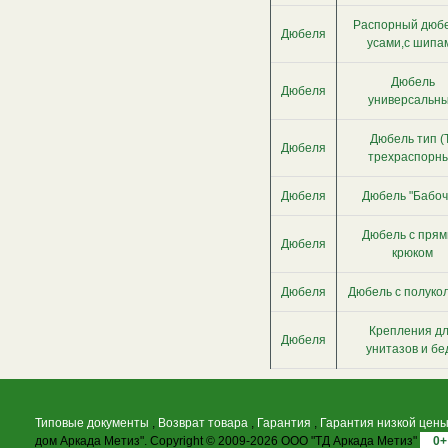
Распорный дюбе
Дюбеля
усами,с шипа
Дюбель
Дюбеля
универсальн
Дюбель тип (
Дюбеля
трехраспорн
Дюбеля
Дюбель "Бабоч
Дюбель с пря
Дюбеля
крюком
Дюбеля
Дюбель с полуко
Крепления д
Дюбеля
унитазов и бе
Типовые документы
,
Возврат товара
,
Гарантия
,
Гарантия низкой цен
дом Аркада Метиз". Copyright © 2009-2026 ООО "ТД Аркада Метиз"
0+