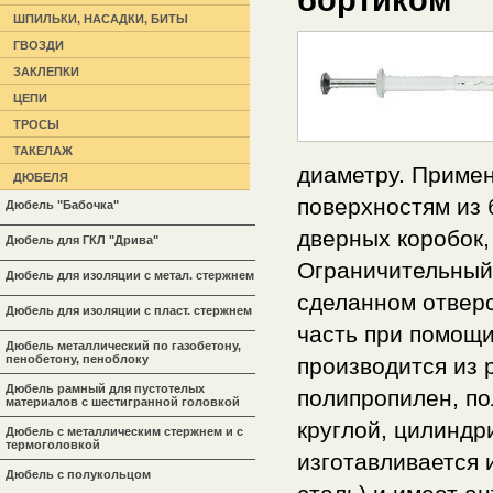
ШПИЛЬКИ, НАСАДКИ, БИТЫ
ГВОЗДИ
ЗАКЛЕПКИ
ЦЕПИ
ТРОСЫ
ТАКЕЛАЖ
диаметру. Примен
ДЮБЕЛЯ
поверхностям из 
Дюбель "Бабочка"
дверных коробок,
Дюбель для ГКЛ "Дрива"
Ограничительный 
Дюбель для изоляции с метал. стержнем
сделанном отверс
Дюбель для изоляции с пласт. стержнем
часть при помощи
Дюбель металлический по газобетону,
пенобетону, пеноблоку
производится из 
Дюбель рамный для пустотелых
полипропилен, по
материалов с шестигранной головкой
круглой, цилиндр
Дюбель с металлическим стержнем и с
термоголовкой
изготавливается 
Дюбель с полукольцом