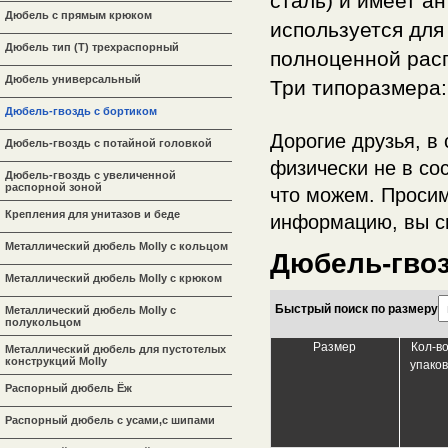
сталь) и имеет а
Дюбель с прямым крюком
используется для 
Дюбель тип (Т) трехраспорный
полноценной расп
Дюбель универсальный
Три типоразмера: 
Дюбель-гвоздь с бортиком
Дорогие друзья, в
Дюбель-гвоздь с потайной головкой
физически не в со
Дюбель-гвоздь с увеличенной
распорной зоной
что можем. Просим
Крепления для унитазов и беде
информацию, вы с
Металлический дюбель Molly с кольцом
Дюбель-гвоз
Металлический дюбель Molly с крюком
Быстрый поиск по размеру
Металлический дюбель Molly с
полукольцом
Размер
Кол-во
Металлический дюбель для пустотелых
конструкций Molly
упаков
Распорный дюбель Ёж
Распорный дюбель с усами,с шипами