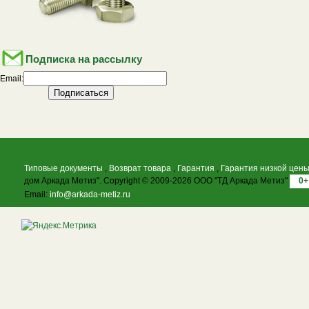
Подписка на рассылку
Email:
Типовые документы
,
Возврат товара
,
Гарантия
,
Гарантия низкой цен
дом Аркада Метиз". Copyright © 2009-2026 ООО "ТД Аркада Метиз"
0+
Email:
info@arkada-metiz.ru