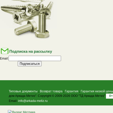
Подписка на рассылку
Email:
Типовые документы
,
Возврат товара
,
Гарантия
,
Гарантия низкой цен
дом Аркада Метиз". Copyright © 2009-2026 ООО "ТД Аркада Метиз"
0+
Email:
info@arkada-metiz.ru