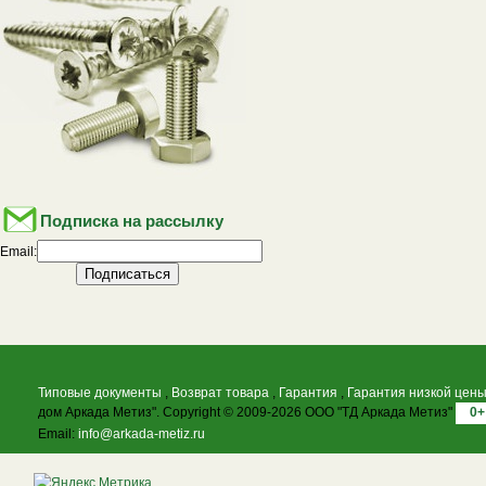
Подписка на рассылку
Email:
Типовые документы
,
Возврат товара
,
Гарантия
,
Гарантия низкой цен
дом Аркада Метиз". Copyright © 2009-2026 ООО "ТД Аркада Метиз"
0+
Email:
info@arkada-metiz.ru