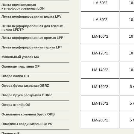
LM-60*2
10
Лента оцинкованная
неперфорированная LON
Лента перфорированная волна LPV
LM-80*2
10
Лента перфорированная для теплых
полов LPDTP
LM-100*2
10
Лента перфорированная прямая LPP
Лента перфорированная тарная LPT
LM-120*2
10
Мебельный уголок MU
Оконные пластины OP
LM-140*2
10
Опора балки OB
Опора бруса закрытая OBRZ
LM-160*2
5 
Опора бруса раскрытая OBRR
LM-180*2
5 
Опора столба OS
Основание колонны бруса OKB
LM-200*2
5 
Пластины соединительные PS
Подвесы P