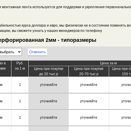
 монтажная лента используется для поддержки и укрепления первоначальной
стабильностью курса доллара и евро, мы физически не в состоянии поменять 
мацию, вы сможете узнать у наших менеджеров по телефону
ерфорированная 2мм - типоразмеры
Отменить
во в
Руб.
Цена за м
овке
за 1 м
Цена при покупке
Цена при покупке
Цена при п
до 20 тыс.р
20-70 тыс.р
150 т
 м
1
уточняйте
уточняйте
уточн
 м
1
уточняйте
уточняйте
уточн
 м
1
уточняйте
уточняйте
уточн