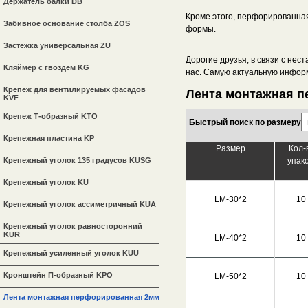
Держатель балки DB
Кроме этого, перфорированная
Забивное основание столба ZOS
формы.
Застежка универсальная ZU
Дорогие друзья, в связи с не
Кляймер с гвоздем KG
нас. Самую актуальную инфор
Крепеж для вентилируемых фасадов
Лента монтажная п
KVF
Крепеж Т-образный KTO
Быстрый поиск по размеру
Крепежная пластина KP
Размер
Кол-
Крепежный уголок 135 градусов KUSG
упак
Крепежный уголок KU
LM-30*2
10
Крепежный уголок ассиметричный KUA
Крепежный уголок равносторонний
KUR
LM-40*2
10
Крепежный усиленный уголок KUU
Кронштейн П-образный KPO
LM-50*2
10
Лента монтажная перфорированная 2мм