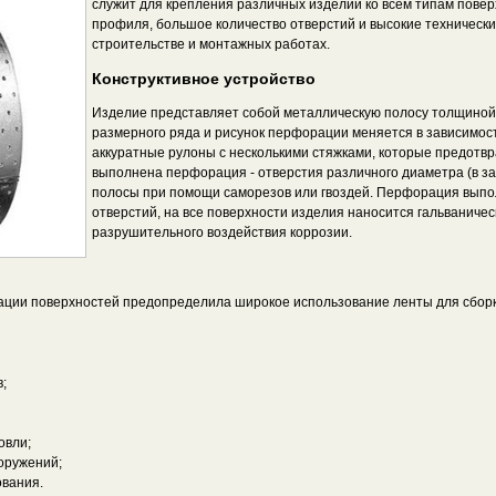
служит для крепления различных изделий ко всем типам повер
профиля, большое количество отверстий и высокие техническ
строительстве и монтажных работах.
Конструктивное устройство
Изделие представляет собой металлическую полосу толщиной 2
размерного ряда и рисунок перфорации меняется в зависимост
аккуратные рулоны с несколькими стяжками, которые предот
выполнена перфорация - отверстия различного диаметра (в з
полосы при помощи саморезов или гвоздей. Перфорация выпо
отверстий, на все поверхности изделия наносится гальванич
разрушительного воздействия коррозии.
ации поверхностей предопределила широкое использование ленты для сборк
;
овли;
оружений;
вания.