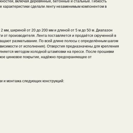
хностей, включая деревянные, бетонные и стальные. Гибкость
ие характеристики сделали ленту незаменимым компонентом в
низкой цены!
 мм, шириной от 20 до 200 мм и длиной от 5 м до 50 м. Диапазон
и от производителя. Лента поставляется и продаётся скрученной в
вращают разматывание. По всей длине полосы с определённым шагом
ависимости от исполнения). Отверстия предназначены для крепления
лняется методом холодной штамповки на прессе. После прошивки
еское цинковое покрытие, надёжно предохраняющее от
и и монтажа следующих конструкций: