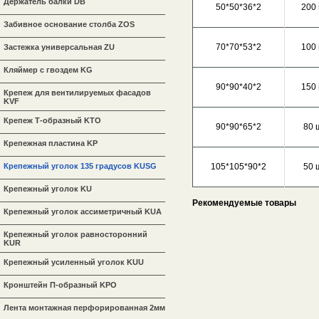
Держатель балки DB
50*50*36*2
200
Забивное основание столба ZOS
70*70*53*2
100
Застежка универсальная ZU
Кляймер с гвоздем KG
90*90*40*2
150
Крепеж для вентилируемых фасадов
KVF
Крепеж Т-образный KTO
90*90*65*2
80 
Крепежная пластина KP
Крепежный уголок 135 градусов KUSG
105*105*90*2
50 
Крепежный уголок KU
Рекомендуемые товары
Крепежный уголок ассиметричный KUA
Крепежный уголок равносторонний
KUR
Крепежный усиленный уголок KUU
Кронштейн П-образный KPO
Лента монтажная перфорированная 2мм