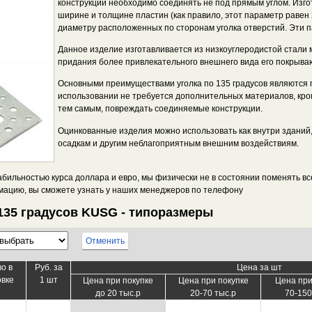
конструкций необходимо соединять не под прямым углом. Изго
ширине и толщине пластин (как правило, этот параметр равен 2
диаметру расположенных по сторонам уголка отверстий. Эти 
Данное изделие изготавливается из низкоуглеродистой стали 
придания более привлекательного внешнего вида его покрываю
Основными преимуществами уголка по 135 градусов являются п
использовании не требуется дополнительных материалов, кро
тем самым, повреждать соединяемые конструкции.
Оцинкованные изделия можно использовать как внутри зданий,
осадкам и другим неблагоприятным внешним воздействиям.
стабильностью курса доллара и евро, мы физически не в состоянии поменять 
мацию, вы сможете узнать у наших менеджеров по телефону
135 градусов KUSG - типоразмеры
Отменить
во в
Руб. за
Цена за шт
овке
1 шт
Цена при покупке
Цена при покупке
Цена при
до 20 тыс.р
20-70 тыс.р
70-150