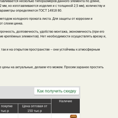
тавливается несколько типоразмеров данного элемента по длине,
 мм, но изготавливаются изделия и с толщиной 2,5 мм), количеству и
низкой цены!
параметры определяются ГОСТ 14918 80.
методом холодного проката листа. Для защиты от коррозии и
т слоем цинка.
рочность, долговечность, удобство монтажа, экономичность (при его
ме крепёжных элементов). Нет необходимости осуществлять врезку и,
 так и на открытом пространстве – они устойчивы к атмосферным
все цены на актуальные, делаем что можем. Просим заранее простить
Как получить скидку
Наличие
 покупке
Цена оптовая от
 тыс.р
150 тыс.р