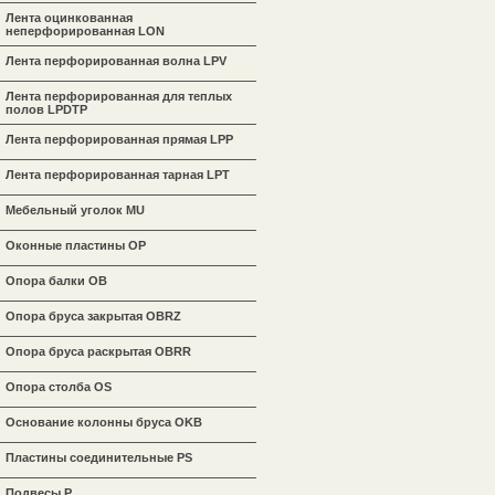
Лента оцинкованная
неперфорированная LON
Лента перфорированная волна LPV
Лента перфорированная для теплых
полов LPDTP
Лента перфорированная прямая LPP
Лента перфорированная тарная LPT
Мебельный уголок MU
Оконные пластины OP
Опора балки OB
Опора бруса закрытая OBRZ
Опора бруса раскрытая OBRR
Опора столба OS
Основание колонны бруса OKB
Пластины соединительные PS
Подвесы P