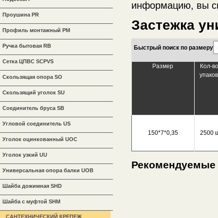
информацию, вы с
Проушина PR
Застежка ун
Профиль монтажный PM
Ручка бытовая RB
Быстрый поиск по размеру
Сетка ЦПВС SCPVS
Размер
Кол-во
упаков
Скользящая опора SO
Скользящий уголок SU
Соединитель бруса SB
Угловой соединитель US
150*7*0,35
2500 
Уголок оцинкованный UOC
Уголок узкий UU
Рекомендуемые
Универсальная опора балки UOB
Шайба дожимная SHD
Шайба с муфтой SHM
САНТЕХНИЧЕСКИЙ КРЕПЕЖ