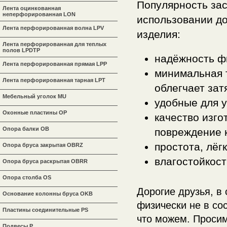
Популярность за
Лента оцинкованная
неперфорированная LON
использовании до
Лента перфорированная волна LPV
изделия:
Лента перфорированная для теплых
полов LPDTP
надёжность ф
Лента перфорированная прямая LPP
минимальная т
Лента перфорированная тарная LPT
облегчает зат
Мебельный уголок MU
удобные для у
Оконные пластины OP
качество изго
Опора балки OB
повреждение к
простота, лёг
Опора бруса закрытая OBRZ
влагостойкост
Опора бруса раскрытая OBRR
Опора столба OS
Дорогие друзья, в
Основание колонны бруса OKB
физически не в со
Пластины соединительные PS
что можем. Просим
Подвесы P