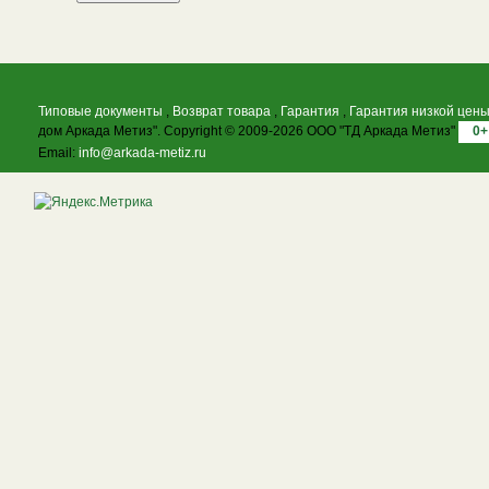
Типовые документы
,
Возврат товара
,
Гарантия
,
Гарантия низкой цен
дом Аркада Метиз". Copyright © 2009-2026 ООО "ТД Аркада Метиз"
0+
Email:
info@arkada-metiz.ru