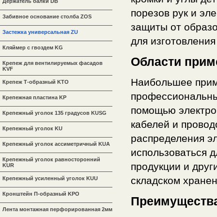
Держатель балки DB
порезов рук и эл
Забивное основание столба ZOS
защиты от образо
Застежка универсальная ZU
для изготовления
Кляймер с гвоздем KG
Области прим
Крепеж для вентилируемых фасадов
KVF
Наибольшее прим
Крепеж Т-образный KTO
профессиональных
Крепежная пластина KP
помощью электро
Крепежный уголок 135 градусов KUSG
кабелей и провод
Крепежный уголок KU
распределения эл
Крепежный уголок ассиметричный KUA
использоваться д
Крепежный уголок равносторонний
продукции и дру
KUR
складском хранен
Крепежный усиленный уголок KUU
Кронштейн П-образный KPO
Преимущества
Лента монтажная перфорированная 2мм