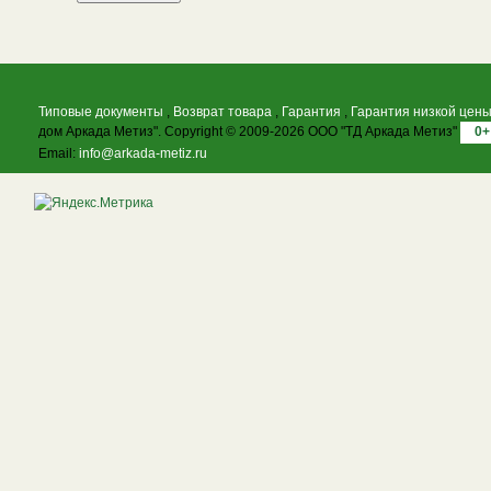
Типовые документы
,
Возврат товара
,
Гарантия
,
Гарантия низкой цен
дом Аркада Метиз". Copyright © 2009-2026 ООО "ТД Аркада Метиз"
0+
Email:
info@arkada-metiz.ru