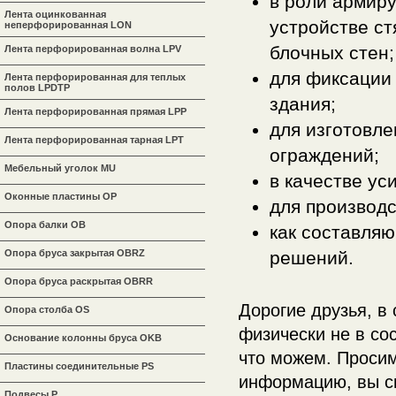
в роли армир
Лента оцинкованная
устройстве ст
неперфорированная LON
блочных стен;
Лента перфорированная волна LPV
для фиксации
Лента перфорированная для теплых
полов LPDTP
здания;
Лента перфорированная прямая LPP
для изготовле
Лента перфорированная тарная LPT
ограждений;
Мебельный уголок MU
в качестве ус
Оконные пластины OP
для производс
Опора балки OB
как составля
решений.
Опора бруса закрытая OBRZ
Опора бруса раскрытая OBRR
Дорогие друзья, в
Опора столба OS
физически не в со
Основание колонны бруса OKB
что можем. Просим
Пластины соединительные PS
информацию, вы с
Подвесы P