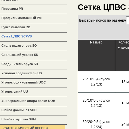
Сетка ЦПВС 
Проушина PR
Профиль монтажный PM
Быстрый поиск по размеру
Ручка бытовая RB
Сетка ЦПВС SCPVS
Размер
Кол-во
Скользящая опора SO
упаков
Скользящий уголок SU
Соединитель бруса SB
Угловой соединитель US
25*10*0,4 (рулон
13 м
Уголок оцинкованный UOC
1,2*13)
Уголок узкий UU
25*10*0,5 (рулон
Универсальная опора балки UOB
13 м
1,2*13)
Шайба дожимная SHD
Шайба с муфтой SHM
50*20*0,5 (рулон
24 м
1,2*24)
САНТЕХНИЧЕСКИЙ КРЕПЕЖ