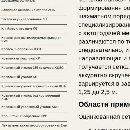
Держатель балки DB
формирования ром
Забивное основание столба ZOS
шахматном порядк
Застежка универсальная ZU
специализирован
Кляймер с гвоздем KG
с автоподачей ме
Крепеж для вентилируемых фасадов
различаются по т
KVF
следовательно, и
Крепеж Т-образный KTO
направляющая и м
Крепежная пластина KP
получается сетка
Крепежный уголок 135 градусов KUSG
аккуратно скруче
Крепежный уголок KU
варьируется в за
Крепежный уголок ассиметричный KUA
1,25 до 2,5 м.
Крепежный уголок равносторонний
KUR
Области прим
Крепежный усиленный уголок KUU
Оцинкованная се
Кронштейн П-образный KPO
Лента монтажная перфорированная 2мм