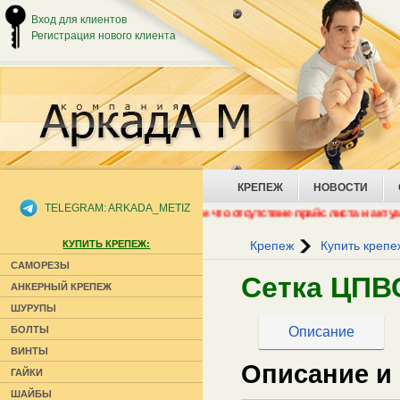
Вход для клиентов
Регистрация нового клиента
КРЕПЕЖ
НОВОСТИ
TELEGRAM: ARKADA_METIZ
 и Аналитики!!! Сообщаем Вам что отсутствие прайс листа и актуальных 
КУПИТЬ КРЕПЕЖ:
Крепеж
Купить крепе
САМОРЕЗЫ
Сетка ЦПВ
АНКЕРНЫЙ КРЕПЕЖ
ШУРУПЫ
Описание
БОЛТЫ
ВИНТЫ
Описание и
ГАЙКИ
ШАЙБЫ